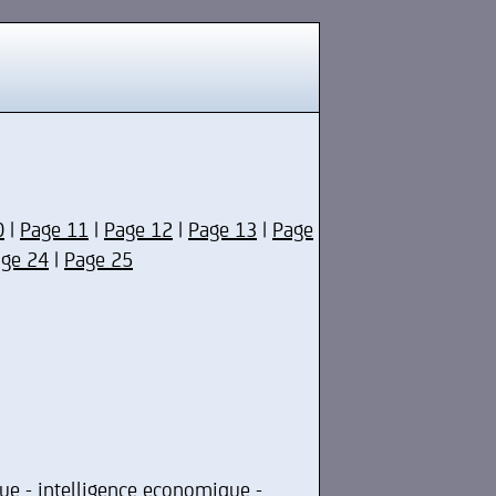
0
|
Page 11
|
Page 12
|
Page 13
|
Page
ge 24
|
Page 25
ue - intelligence economique -