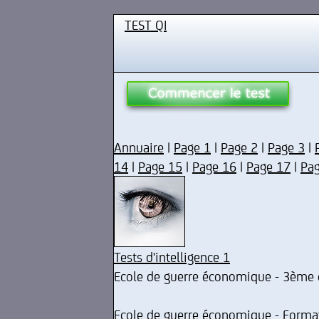
TEST QI
Annuaire
|
Page 1
|
Page 2
|
Page 3
|
14
|
Page 15
|
Page 16
|
Page 17
|
Pa
Tests d'intelligence 1
Ecole de guerre économique - 3ème 
Ecole de guerre économique - Format