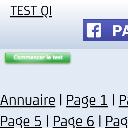
TEST QI
Annuaire
|
Page 1
|
P
Page 5
|
Page 6
|
Pag