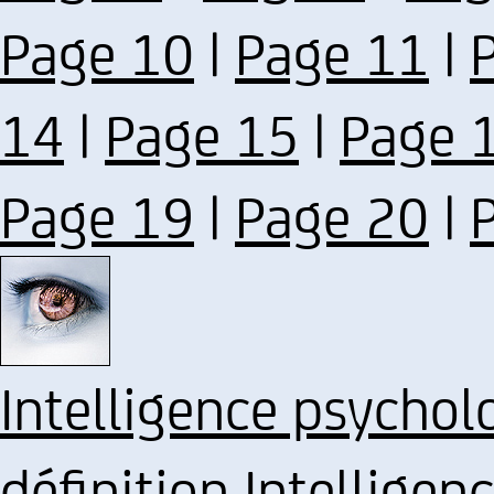
Page 10
|
Page 11
|
14
|
Page 15
|
Page 
Page 19
|
Page 20
|
Intelligence psychol
définition Intellige