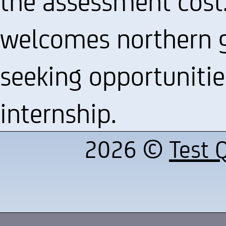
the assessment cos
welcomes northern 
seeking opportunitie
internship.
2026 ©
Test Q