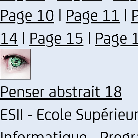
Page 10
|
Page 11
|
14
|
Page 15
|
Page 
Penser abstrait 18
ESII - Ecole Supérieu
Informatique - Prog