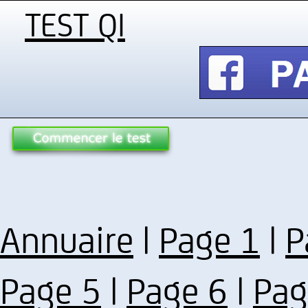
TEST QI
Annuaire
|
Page 1
|
P
Page 5
|
Page 6
|
Pag