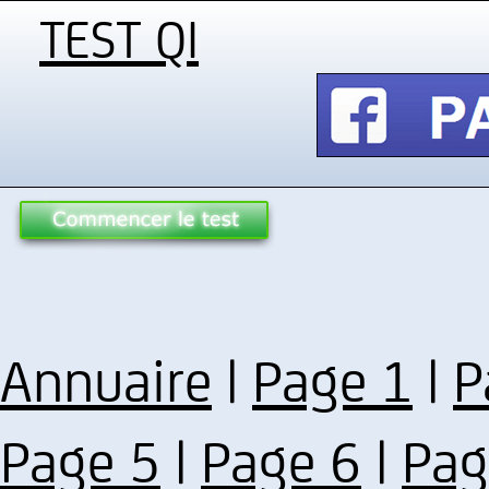
TEST QI
Annuaire
|
Page 1
|
P
Page 5
|
Page 6
|
Pag