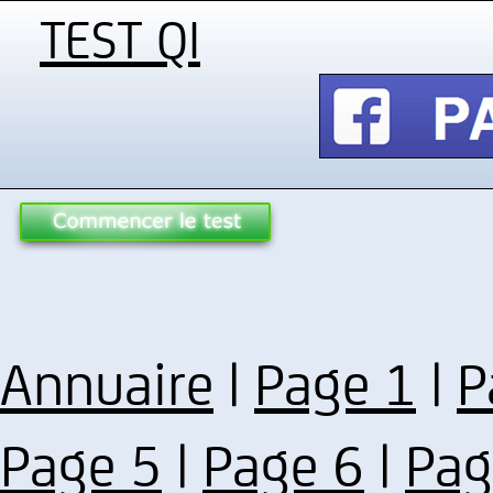
TEST QI
Annuaire
|
Page 1
|
P
Page 5
|
Page 6
|
Pag