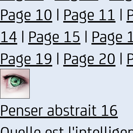
Page 10
|
Page 11
|
14
|
Page 15
|
Page 
Page 19
|
Page 20
|
Penser abstrait 16
Quelle est l'intellige