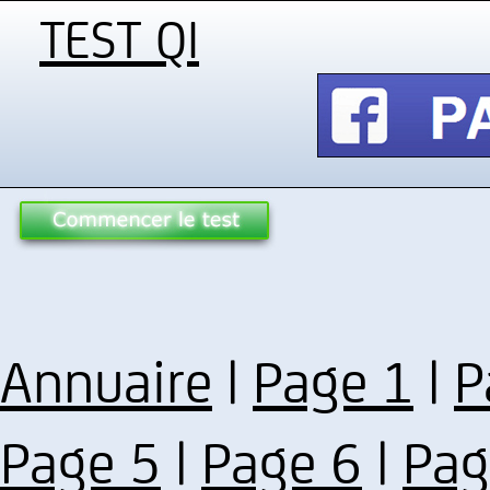
TEST QI
Annuaire
|
Page 1
|
P
Page 5
|
Page 6
|
Pag