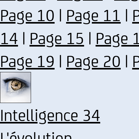
Page 10
|
Page 11
|
14
|
Page 15
|
Page 
Page 19
|
Page 20
|
Intelligence 34
L'évolution