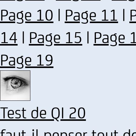
Page 10
|
Page 11
|
14
|
Page 15
|
Page 
Page 19
Test de QI 20
faut-il penser tout d