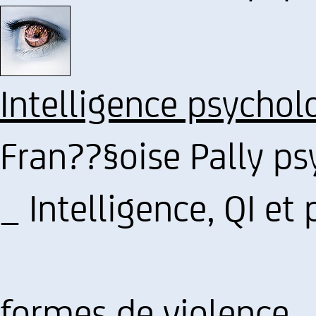
Intelligence psychol
Fran??§oise Pally p
_ Intelligence, QI et 
formes de violence