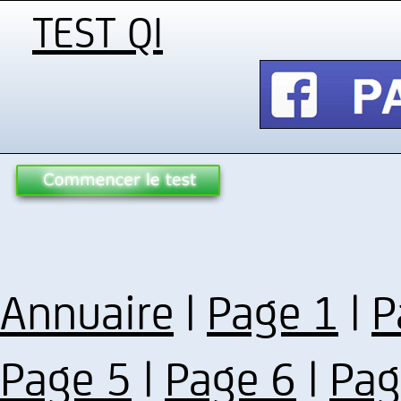
TEST QI
Annuaire
|
Page 1
|
P
Page 5
|
Page 6
|
Pag