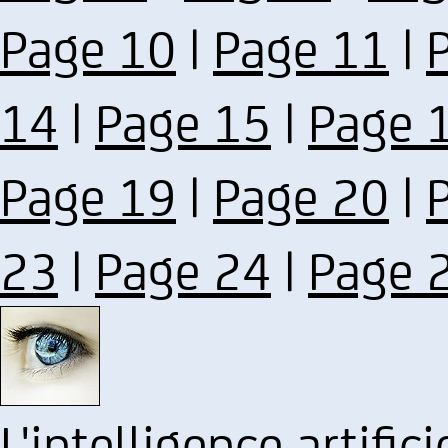
Page 10
|
Page 11
|
14
|
Page 15
|
Page 
Page 19
|
Page 20
|
23
|
Page 24
|
Page 
L'intelligence artifici