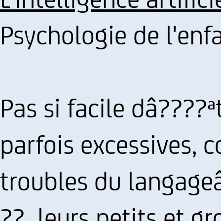
Psychologie de l'enf
Pas si facile dâ????ª
parfois excessives, 
troubles du langage
?? leurs petits et g