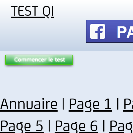
TEST QI
Annuaire
|
Page 1
|
P
Page 5
|
Page 6
|
Pag