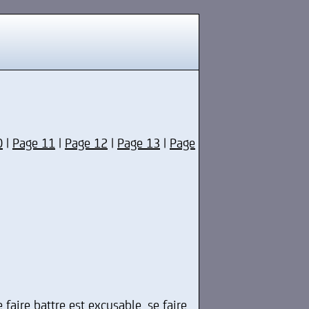
0
|
Page 11
|
Page 12
|
Page 13
|
Page
faire battre est excusable, se faire