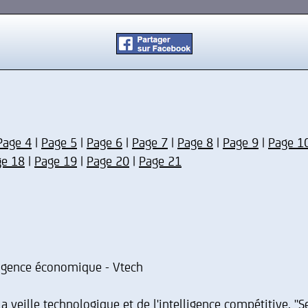
Page 4
|
Page 5
|
Page 6
|
Page 7
|
Page 8
|
Page 9
|
Page 1
ge 18
|
Page 19
|
Page 20
|
Page 21
lligence économique - Vtech
veille technologique et de l'intelligence compétitive. "Se 