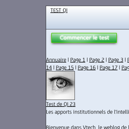
TEST QI
Annuaire
|
Page 1
|
Page 2
|
Page 3
|
14
|
Page 15
|
Page 16
|
Page 17
|
Pa
Test de QI 23
Les apports institutionnels de l'inte
Bienvenue dans Vtech, le weblog de la 