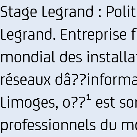
Stage Legrand : Poli
Legrand. Entreprise f
mondial des installa
réseaux dâ??informa
Limoges, o??¹ est so
professionnels du m