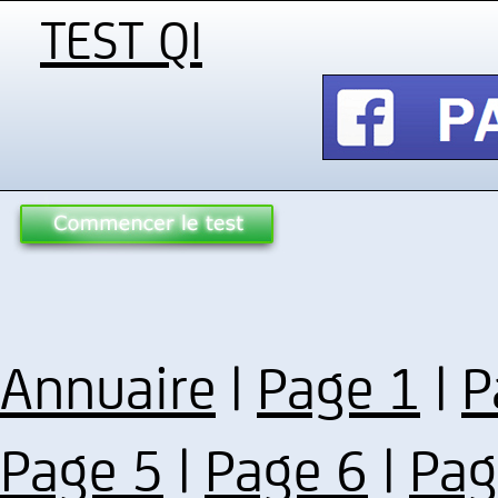
TEST QI
Annuaire
|
Page 1
|
P
Page 5
|
Page 6
|
Pag