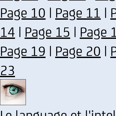
Page 10
|
Page 11
|
14
|
Page 15
|
Page 
Page 19
|
Page 20
|
23
Le language et l'inte