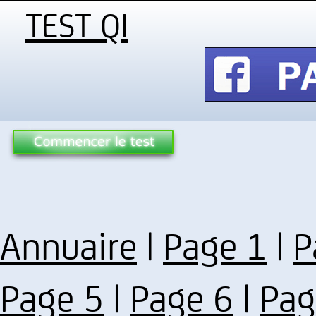
TEST QI
Annuaire
|
Page 1
|
P
Page 5
|
Page 6
|
Pag