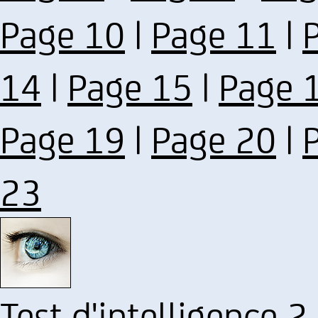
Page 10
|
Page 11
|
14
|
Page 15
|
Page 
Page 19
|
Page 20
|
23
Test d'intelligence 2