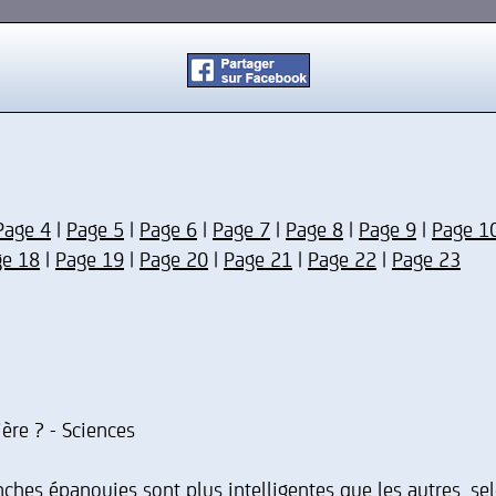
Page 4
|
Page 5
|
Page 6
|
Page 7
|
Page 8
|
Page 9
|
Page 1
ge 18
|
Page 19
|
Page 20
|
Page 21
|
Page 22
|
Page 23
ière ? - Sciences
anches épanouies sont plus intelligentes que les autres, s