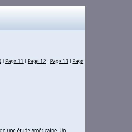
0
|
Page 11
|
Page 12
|
Page 13
|
Page
elon une étude américaine. Un