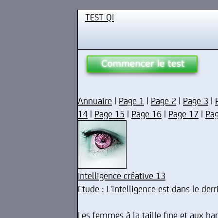
TEST QI
Annuaire
|
Page 1
|
Page 2
|
Page 3
|
14
|
Page 15
|
Page 16
|
Page 17
|
Pa
Intelligence créative 13
Etude : L'intelligence est dans le derr
Les femmes à la taille fine et aux h