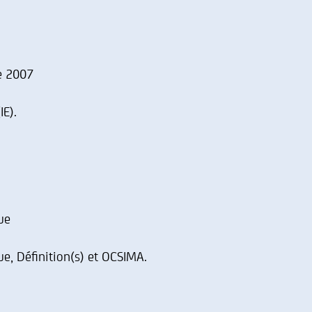
e 2007
IE).
ue
ue, Définition(s) et OCSIMA.