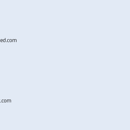
ded.com
c.com