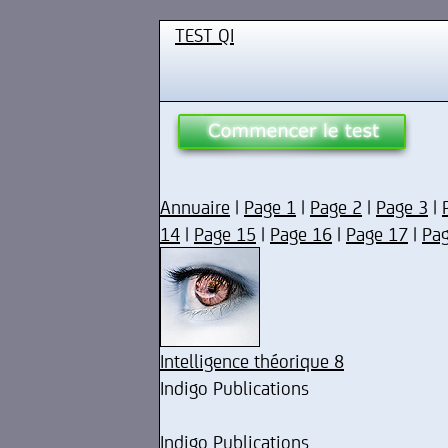
TEST QI
Annuaire
|
Page 1
|
Page 2
|
Page 3
|
14
|
Page 15
|
Page 16
|
Page 17
|
Pa
Intelligence théorique 8
Indigo Publications
Indigo Publications