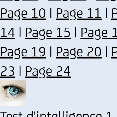
Page 10
|
Page 11
|
14
|
Page 15
|
Page 
Page 19
|
Page 20
|
23
|
Page 24
Test d'intelligence 1