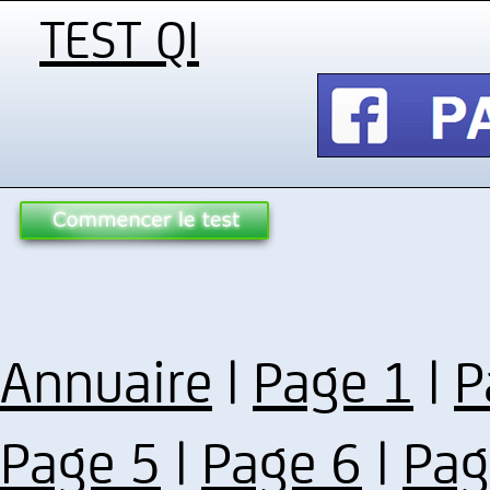
TEST QI
Annuaire
|
Page 1
|
P
Page 5
|
Page 6
|
Pag