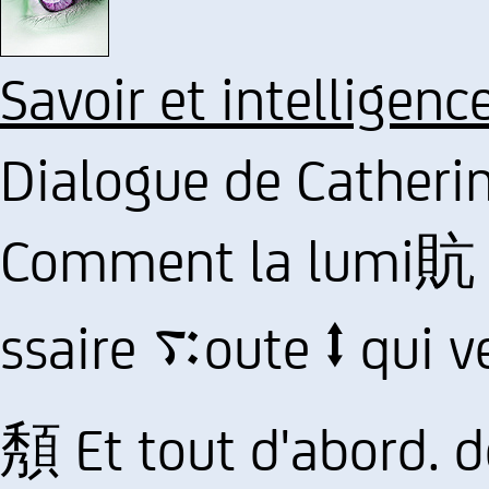
Savoir et intelligenc
Dialogue de Catherine
Comment la lumi貥 d
ssaire ࠴oute ⭥ qui veut servir Dieu en v鲩t
頺 Et tout d'abord. 