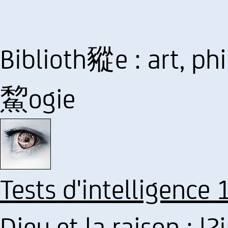
Biblioth豵e : art, ph
鯬ogie
Tests d'intelligence 
Dieu et la raison : l?