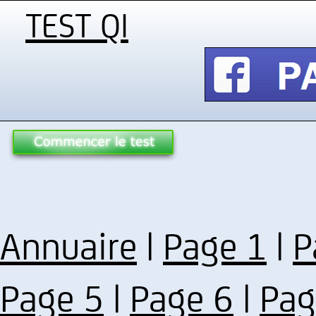
TEST QI
Annuaire
|
Page 1
|
P
Page 5
|
Page 6
|
Pag