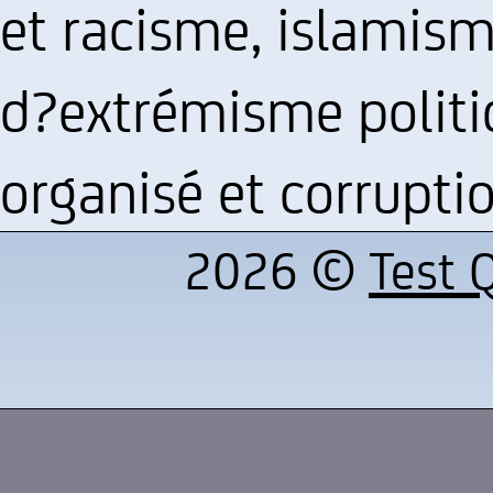
et racisme, islamism
d?extrémisme politiq
organisé et corrupti
2026 ©
Test Q