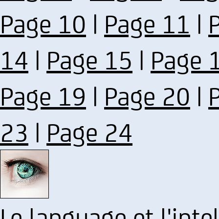
Page 10
|
Page 11
|
14
|
Page 15
|
Page 
Page 19
|
Page 20
|
23
|
Page 24
Le language et l'inte