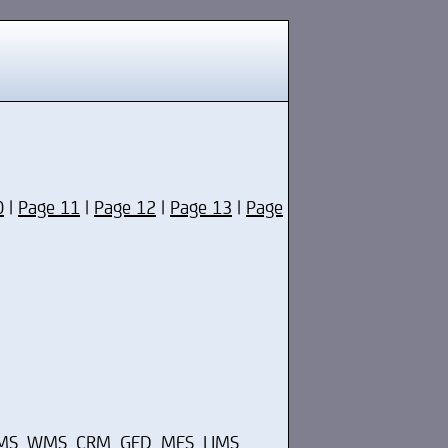
0
|
Page 11
|
Page 12
|
Page 13
|
Page
 TMS, WMS, CRM, GED, MES, LIMS,