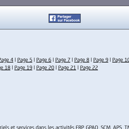
Page 4
|
Page 5
|
Page 6
|
Page 7
|
Page 8
|
Page 9
|
Page 1
ge 18
|
Page 19
|
Page 20
|
Page 21
|
Page 22
riels et services dans les activités ERP, GPAO, SCM, APS,