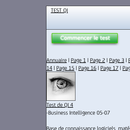
TEST QI
Annuaire
|
Page 1
|
Page 2
|
Page 3
|
14
|
Page 15
|
Page 16
|
Page 17
|
Pa
Test de QI 4
-Business Intelligence 05-07
Base de connaissance logiciels, maté