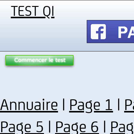
TEST QI
Annuaire
|
Page 1
|
P
Page 5
|
Page 6
|
Pag