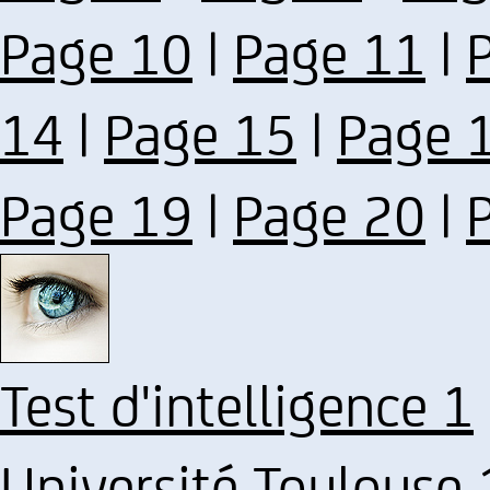
Page 10
|
Page 11
|
14
|
Page 15
|
Page 
Page 19
|
Page 20
|
Test d'intelligence 1
Université Toulouse 