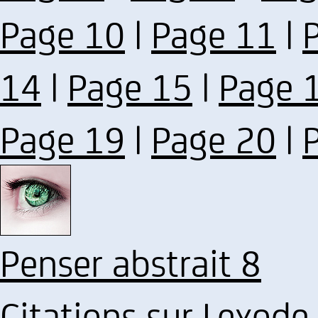
Page 10
|
Page 11
|
14
|
Page 15
|
Page 
Page 19
|
Page 20
|
Penser abstrait 8
Citations sur Lexod