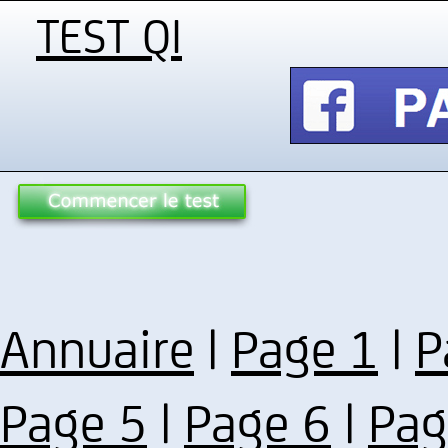
TEST QI
Annuaire
|
Page 1
|
P
Page 5
|
Page 6
|
Pag