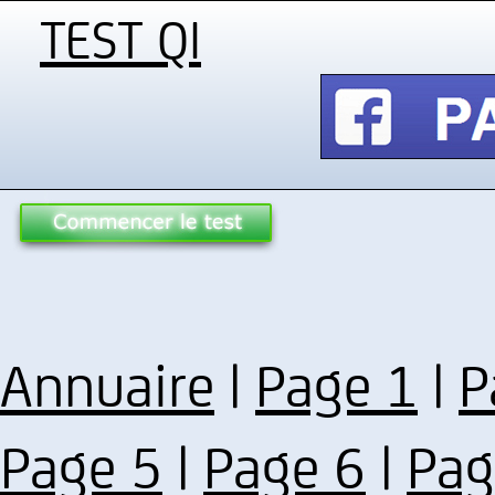
TEST QI
Annuaire
|
Page 1
|
P
Page 5
|
Page 6
|
Pag