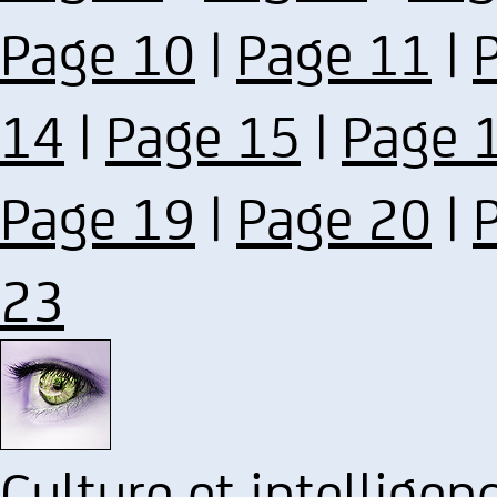
Page 10
|
Page 11
|
14
|
Page 15
|
Page 
Page 19
|
Page 20
|
23
Culture et intelligen