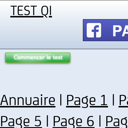
TEST QI
Annuaire
|
Page 1
|
P
Page 5
|
Page 6
|
Pag