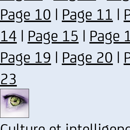
Page 10
|
Page 11
|
14
|
Page 15
|
Page 
Page 19
|
Page 20
|
23
Culture et intelligen