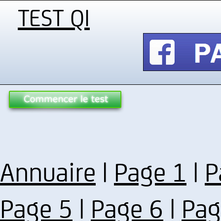
TEST QI
Annuaire
|
Page 1
|
P
Page 5
|
Page 6
|
Pag