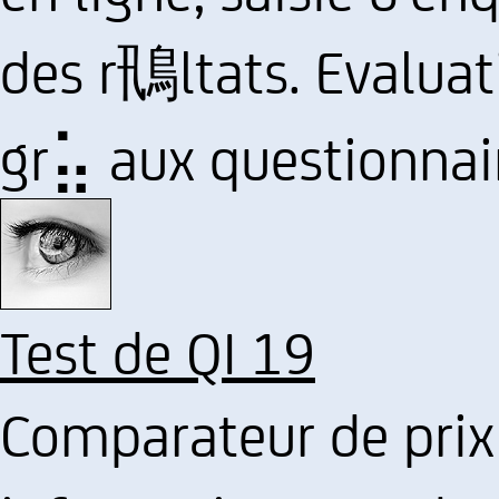
des r鳵ltats. Evalua
gr⣥ aux questionnair
Test de QI 19
Comparateur de prix