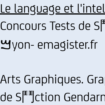
Le language et l'inte
Concours Tests de 
ࠌyon- emagister.fr
Arts Graphiques. Gr
de S鬥ction Gendarmerie ࠌyon. P