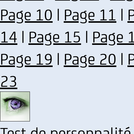
Page 10
|
Page 11
|
14
|
Page 15
|
Page 
Page 19
|
Page 20
|
23
Test de personnalité