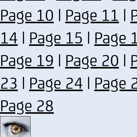
Page 10
|
Page 11
|
14
|
Page 15
|
Page 
Page 19
|
Page 20
|
23
|
Page 24
|
Page 
Page 28