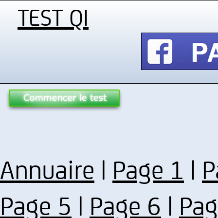
TEST QI
Annuaire
|
Page 1
|
P
Page 5
|
Page 6
|
Pag